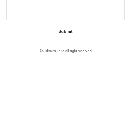
Submit
©︎kikkawa keita all right reserved