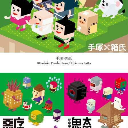
手塚×箱氏
©Teduka Productions/Kikkawa Keita