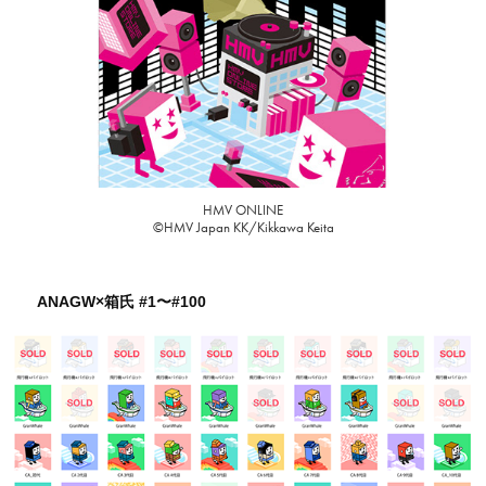
HMV ONLINE
©HMV Japan KK/Kikkawa Keita
ANAGW×箱氏 #1〜#100